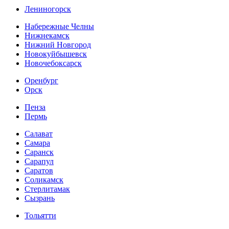
Лениногорск
Набережные Челны
Нижнекамск
Нижний Новгород
Новокуйбышевск
Новочебоксарск
Оренбург
Орск
Пенза
Пермь
Салават
Самара
Саранск
Сарапул
Саратов
Соликамск
Стерлитамак
Сызрань
Тольятти