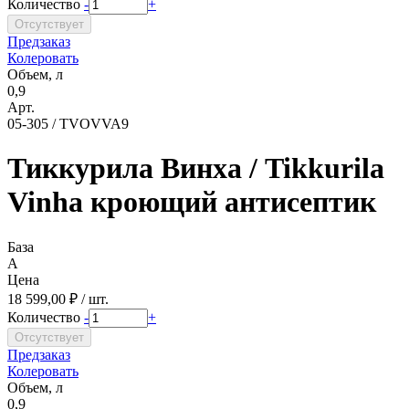
Количество
-
+
Предзаказ
Колеровать
Объем, л
0,9
Арт.
05-305 / TVOVVA9
Тиккурила Винха / Tikkurila
Vinha кроющий антисептик
База
A
Цена
18 599,00 ₽ / шт.
Количество
-
+
Предзаказ
Колеровать
Объем, л
0,9