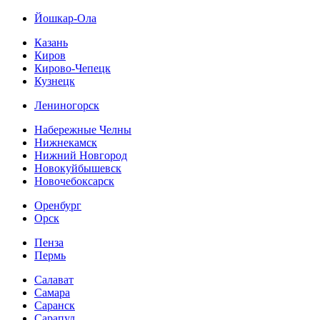
Йошкар-Ола
Казань
Киров
Кирово-Чепецк
Кузнецк
Лениногорск
Набережные Челны
Нижнекамск
Нижний Новгород
Новокуйбышевск
Новочебоксарск
Оренбург
Орск
Пенза
Пермь
Салават
Самара
Саранск
Сарапул