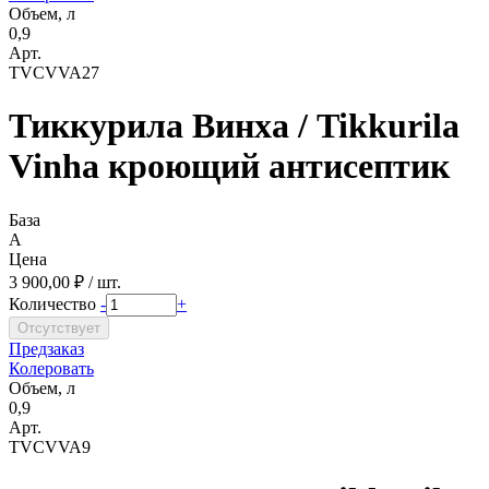
Объем, л
0,9
Арт.
TVCVVA27
Тиккурила Винха / Tikkurila
Vinha кроющий антисептик
База
A
Цена
3 900,00 ₽ / шт.
Количество
-
+
Предзаказ
Колеровать
Объем, л
0,9
Арт.
TVCVVA9