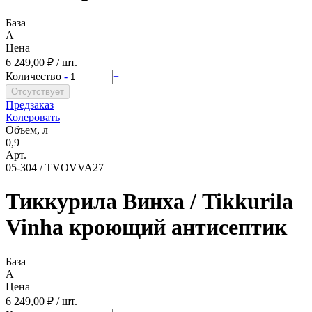
База
A
Цена
6 249,00 ₽ / шт.
Количество
-
+
Предзаказ
Колеровать
Объем, л
0,9
Арт.
05-304 / TVOVVA27
Тиккурила Винха / Tikkurila
Vinha кроющий антисептик
База
A
Цена
6 249,00 ₽ / шт.