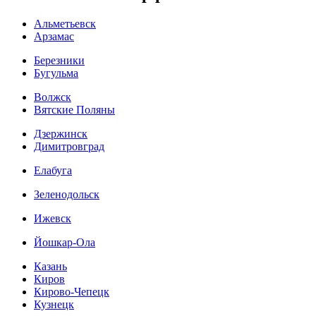
Альметьевск
Арзамас
Березники
Бугульма
Волжск
Вятские Поляны
Дзержинск
Димитровград
Елабуга
Зеленодольск
Ижевск
Йошкар-Ола
Казань
Киров
Кирово-Чепецк
Кузнецк