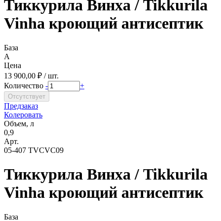
Тиккурила Винха / Tikkurila
Vinha кроющий антисептик
База
A
Цена
13 900,00 ₽ / шт.
Количество
-
+
Предзаказ
Колеровать
Объем, л
0,9
Арт.
05-407 TVCVC09
Тиккурила Винха / Tikkurila
Vinha кроющий антисептик
База