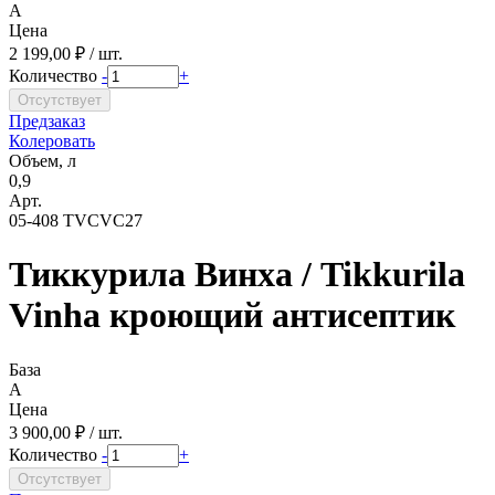
A
Цена
2 199,00 ₽ / шт.
Количество
-
+
Предзаказ
Колеровать
Объем, л
0,9
Арт.
05-408 TVCVC27
Тиккурила Винха / Tikkurila
Vinha кроющий антисептик
База
A
Цена
3 900,00 ₽ / шт.
Количество
-
+