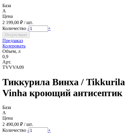
База
A
Цена
2 199,00 ₽ / шт.
Количество
-
+
Предзаказ
Колеровать
Объем, л
0,9
Арт.
TVVVA09
Тиккурила Винха / Tikkurila
Vinha кроющий антисептик
База
A
Цена
2 490,00 ₽ / шт.
Количество
-
+