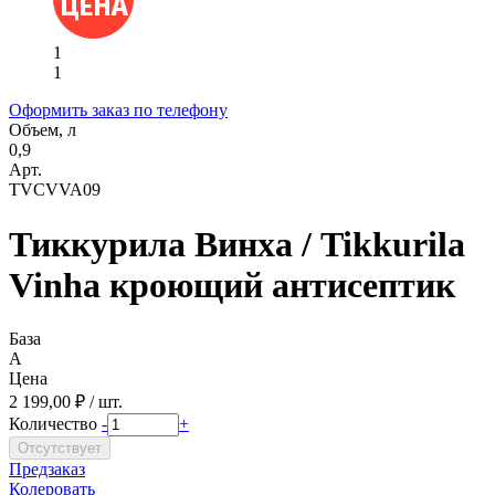
1
1
Оформить заказ по телефону
Объем, л
0,9
Арт.
TVCVVA09
Тиккурила Винха / Tikkurila
Vinha кроющий антисептик
База
A
Цена
2 199,00 ₽ / шт.
Количество
-
+
Предзаказ
Колеровать