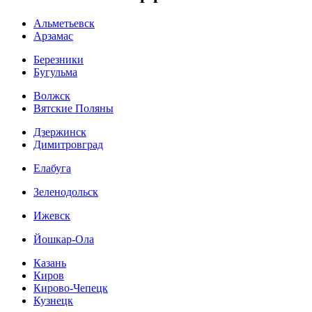
Альметьевск
Арзамас
Березники
Бугульма
Волжск
Вятские Поляны
Дзержинск
Димитровград
Елабуга
Зеленодольск
Ижевск
Йошкар-Ола
Казань
Киров
Кирово-Чепецк
Кузнецк