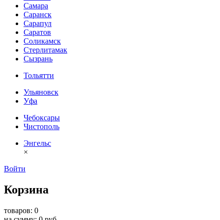
Самара
Саранск
Сарапул
Саратов
Соликамск
Стерлитамак
Сызрань
Тольятти
Ульяновск
Уфа
Чебоксары
Чистополь
Энгельс
×
Войти
Корзина
товаров: 0
на сумму: 0 руб.