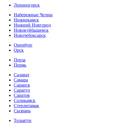
Лениногорск
Набережные Челны
Нижнекамск
Нижний Новгород
Новокуйбышевск
Новочебоксарск
Оренбург
Орск
Пенза
Пермь
Салават
Самара
Саранск
Сарапул
Саратов
Соликамск
Стерлитамак
Сызрань
Тольятти