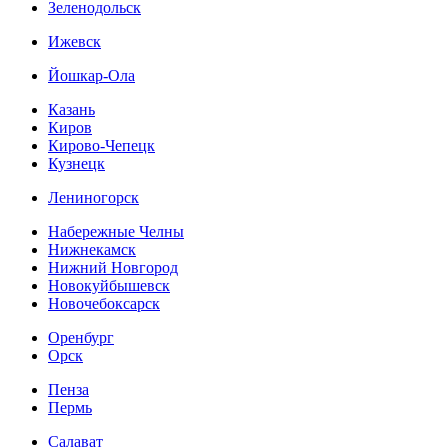
Зеленодольск
Ижевск
Йошкар-Ола
Казань
Киров
Кирово-Чепецк
Кузнецк
Лениногорск
Набережные Челны
Нижнекамск
Нижний Новгород
Новокуйбышевск
Новочебоксарск
Оренбург
Орск
Пенза
Пермь
Салават