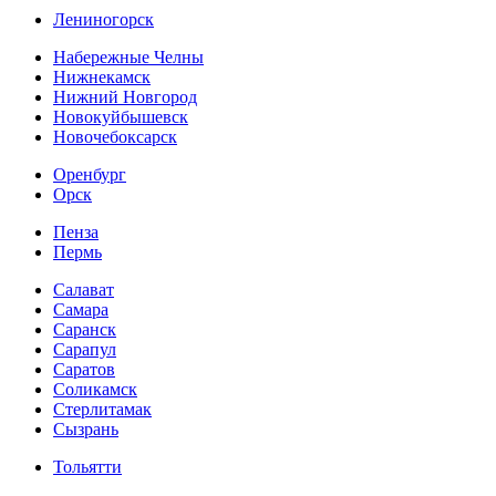
Лениногорск
Набережные Челны
Нижнекамск
Нижний Новгород
Новокуйбышевск
Новочебоксарск
Оренбург
Орск
Пенза
Пермь
Салават
Самара
Саранск
Сарапул
Саратов
Соликамск
Стерлитамак
Сызрань
Тольятти