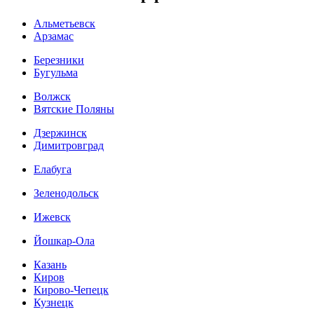
Альметьевск
Арзамас
Березники
Бугульма
Волжск
Вятские Поляны
Дзержинск
Димитровград
Елабуга
Зеленодольск
Ижевск
Йошкар-Ола
Казань
Киров
Кирово-Чепецк
Кузнецк