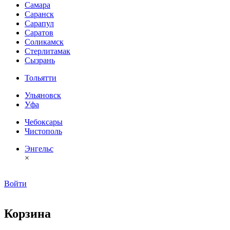
Самара
Саранск
Сарапул
Саратов
Соликамск
Стерлитамак
Сызрань
Тольятти
Ульяновск
Уфа
Чебоксары
Чистополь
Энгельс
×
Войти
Корзина