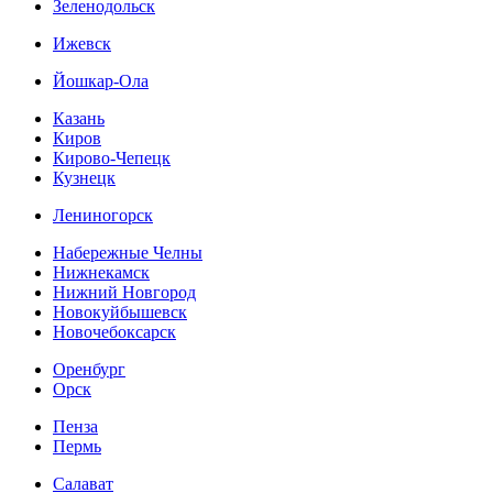
Зеленодольск
Ижевск
Йошкар-Ола
Казань
Киров
Кирово-Чепецк
Кузнецк
Лениногорск
Набережные Челны
Нижнекамск
Нижний Новгород
Новокуйбышевск
Новочебоксарск
Оренбург
Орск
Пенза
Пермь
Салават